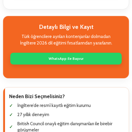
Detaylı Bilgi ve Kayıt
Türk öğrencilere ayrılan kontenjanlar dolmadan
İngiltere 2026 dil eğitimi fırsatlarından yararlanın.
WhatsApp ile Başvur
Neden Bizi Seçmelisiniz?
İngiltere’de resmî kayıtlı eğitim kurumu
27 yıllık deneyim
British Council onaylı eğitim danışmanları ile birebir
görüşmeler